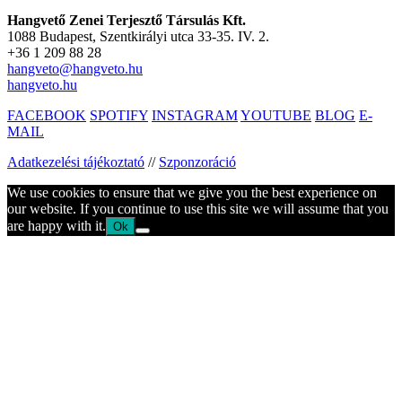
Hangvető Zenei Terjesztő Társulás Kft.
1088 Budapest, Szentkirályi utca 33-35. IV. 2.
+36 1 209 88 28
hangveto@hangveto.hu
hangveto.hu
FACEBOOK
SPOTIFY
INSTAGRAM
YOUTUBE
BLOG
E-
MAIL
Adatkezelési tájékoztató
//
Szponzoráció
We use cookies to ensure that we give you the best experience on
our website. If you continue to use this site we will assume that you
are happy with it.
Ok