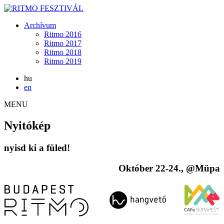
Archívum
Ritmo 2016
Ritmo 2017
Ritmo 2018
Ritmo 2019
hu
en
MENU
Nyitókép
nyisd ki a füled!
Október 22-24., @Müpa