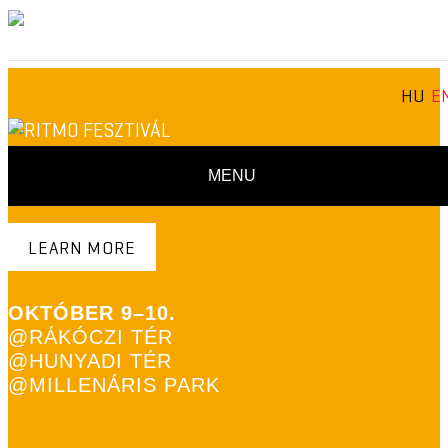
HU
E
MENU
OPEN YOUR EARS!
LEARN MORE
OKTÓBER 9–10.
@RÁKÓCZI TÉR
@HUNYADI TÉR
@MILLENÁRIS PARK